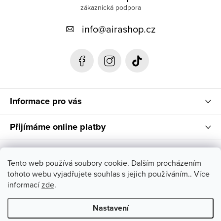
p
info
@
airashop.cz
a
t
í
Informace pro vás
Přijímáme online platby
Instagram
Tento web používá soubory cookie. Dalším procházením
tohoto webu vyjadřujete souhlas s jejich používáním.. Více
Nenašla jsi svůj vysněný kousek ve správné velikosti? Napiš
informací
zde
.
nám, rádi pomůžeme!
Nastavení