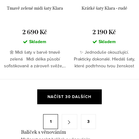
Tmavě zelené midi šaty Klara
Krátké šaty Klara - rudé
2 690 Kč
2 190 Kč
Skladem
Skladem
🌼 Midi šaty v barvě tmavě
✨ Jednoduše okouzlující.
zelená Midi délka působí
Prakticky dokonalé. Hledáš šaty,
sofistikovaně a zároveň svěže,...
které podtrhnou tvou ženskost
a...
O
NAČÍST 30 DALŠÍCH
v
l
á
S
1
3
d
t
a
Balíček s věnováním
r