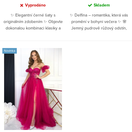
Vyprodáno
Skladem
✨ Elegantní černé šaty s
✨ Delfina – romantika, která vás
originálním zdobením ✨ Objevte
promění v bohyni večera ✨ 🌸
dokonalou kombinaci klasiky a
Jemný pudrově růžový odstín,
moderního...
který...
Novinka