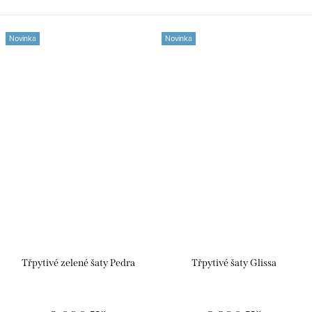
v...
Novinka
Novinka
Třpytivé zelené šaty Pedra
Třpytivé šaty Glissa