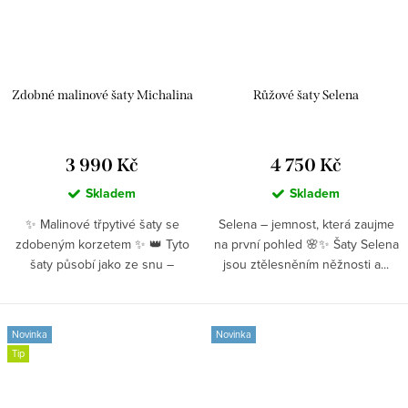
Zdobné malinové šaty Michalina
Růžové šaty Selena
3 990 Kč
4 750 Kč
Skladem
Skladem
✨ Malinové třpytivé šaty se
Selena – jemnost, která zaujme
zdobeným korzetem ✨ 👑 Tyto
na první pohled 🌸✨ Šaty Selena
šaty působí jako ze snu –
jsou ztělesněním něžnosti a...
kombinují...
Novinka
Novinka
Tip