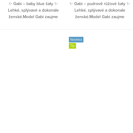
✨ Gabi – baby blue šaty ✨
✨ Gabi – pudrově růžové šaty ✨
Lehké, splývavé a dokonale
Lehké, splývavé a dokonale
ženské.Model Gabi zaujme
ženské.Model Gabi zaujme
jemným leskem a...
jemným leskem...
Novinka
Tip