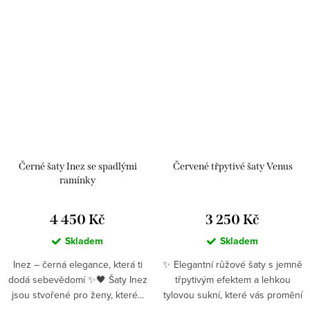
Černé šaty Inez se spadlými
Červené třpytivé šaty Venus
ramínky
4 450 Kč
3 250 Kč
Skladem
Skladem
Inez – černá elegance, která ti
✨ Elegantní růžové šaty s jemně
dodá sebevědomí ✨🖤 Šaty Inez
třpytivým efektem a lehkou
jsou stvořené pro ženy, které...
tylovou sukní, které vás promění