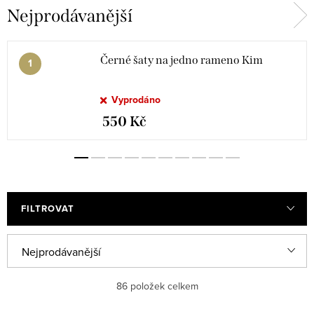
Nejprodávanější
Zelená
Hnědá
Fialová
Vínová
Černé šaty na jedno rameno Kim
Vyprodáno
550 Kč
FILTROVAT
V
Ř
Nejprodávanější
ý
a
Nejlevnější
86
položek celkem
p
z