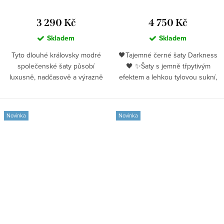
3 290 Kč
4 750 Kč
Skladem
Skladem
Tyto dlouhé královsky modré
🖤Tajemné černé šaty Darkness
společenské šaty působí
🖤 ✨Šaty s jemně třpytivým
luxusně, nadčasově a výrazně
efektem a lehkou tylovou sukní,
prémiově....
které vás...
Novinka
Novinka