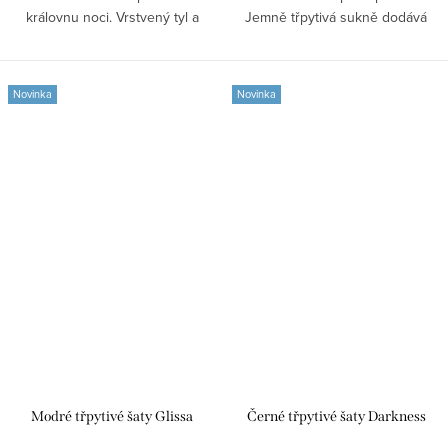
královnu noci. Vrstvený tyl a
Jemně třpytivá sukně dodává
třpytivá...
šatům...
Novinka
Novinka
Modré třpytivé šaty Glissa
Černé třpytivé šaty Darkness