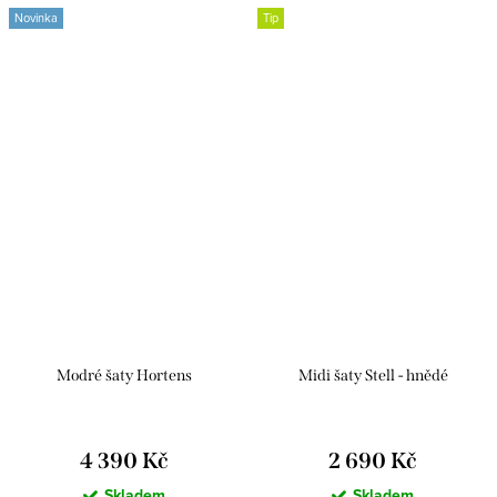
Novinka
Tip
Modré šaty Hortens
Midi šaty Stell - hnědé
4 390 Kč
2 690 Kč
Skladem
Skladem