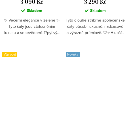
3 090 Kč
3 290 Kč
Skladem
Skladem
✨ Večerní elegance v zelené ✨
Tyto dlouhé stříbrné společenské
Tyto šaty jsou ztělesněním
šaty působí luxusně, nadčasově
luxusu a sebevědomí. Třpytivý...
a výrazně prémiově. 🤍✨Hlubší...
Výprodej
Novinka