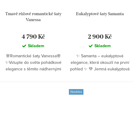
Tmavě růžové romantické šaty
Eukalyptové šaty Samanta
Vanessa
4 790 Kč
2 900 Kč
Skladem
Skladem
🌸Romantické šaty Vanessa🌸
✨ Samanta – eukalyptová
✨Vstupte do světa pohádkové
elegance, která okouzlí na první
elegance s těmito nádhernými
pohled ✨ 💚 Jemná eukalyptová
růžovými...
barva...
Novinka