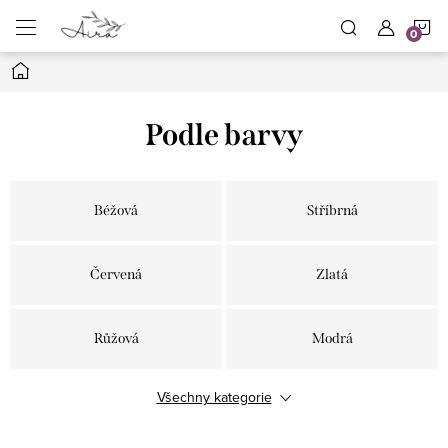
Přejít
N
na
obsah
Domů
K
Podle barvy
Béžová
Stříbrná
Červená
Zlatá
Růžová
Modrá
Všechny kategorie
Bílá
Černá