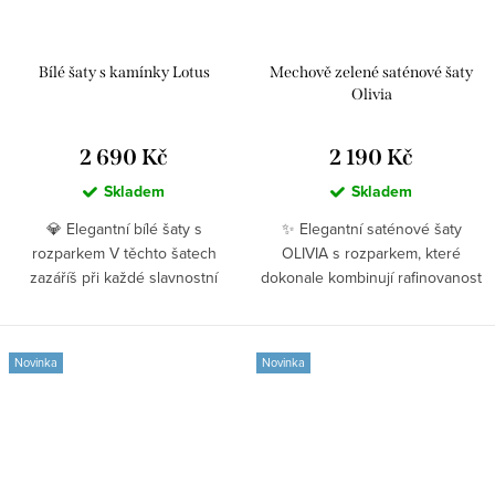
Bílé šaty s kamínky Lotus
Mechově zelené saténové šaty
Olivia
2 690 Kč
2 190 Kč
Skladem
Skladem
💎 Elegantní bílé šaty s
✨ Elegantní saténové šaty
rozparkem V těchto šatech
OLIVIA s rozparkem, které
zazáříš při každé slavnostní
dokonale kombinují rafinovanost
příležitosti....
a ženskost 👗....
Novinka
Novinka