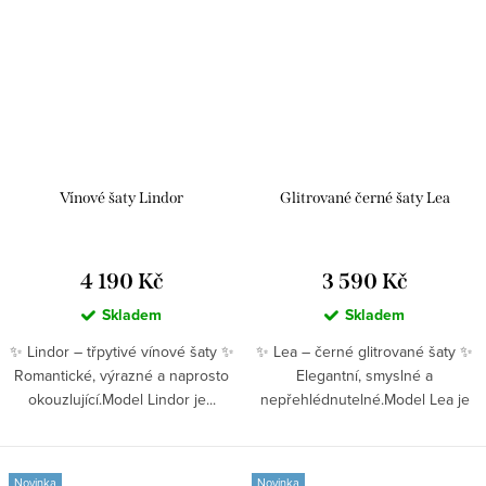
Vínové šaty Lindor
Glitrované černé šaty Lea
4 190 Kč
3 590 Kč
Skladem
Skladem
✨ Lindor – třpytivé vínové šaty ✨
✨ Lea – černé glitrované šaty ✨
Romantické, výrazné a naprosto
Elegantní, smyslné a
okouzlující.Model Lindor je...
nepřehlédnutelné.Model Lea je
ušitý v uplém...
Novinka
Novinka