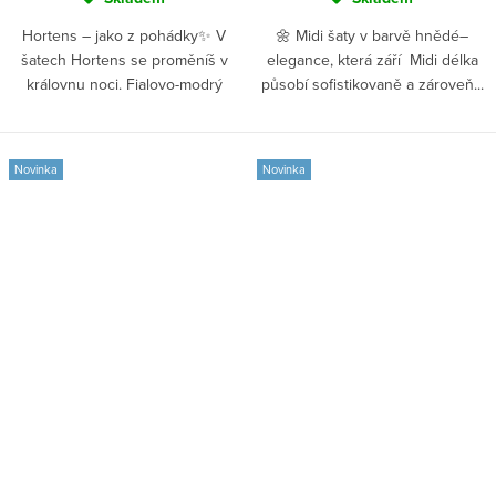
Hortens – jako z pohádky✨ V
🌼 Midi šaty v barvě hnědé–
šatech Hortens se proměníš v
elegance, která září Midi délka
královnu noci. Fialovo-modrý
působí sofistikovaně a zároveň...
odstín...
Novinka
Novinka