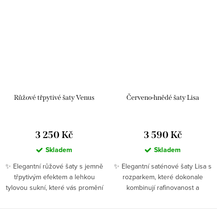
Růžové třpytivé šaty Venus
Červeno-hnědé šaty Lisa
3 250 Kč
3 590 Kč
Skladem
Skladem
✨ Elegantní růžové šaty s jemně
✨ Elegantní saténové šaty Lisa s
třpytivým efektem a lehkou
rozparkem, které dokonale
tylovou sukní, které vás promění
kombinují rafinovanost a
v...
ženskost 👗....