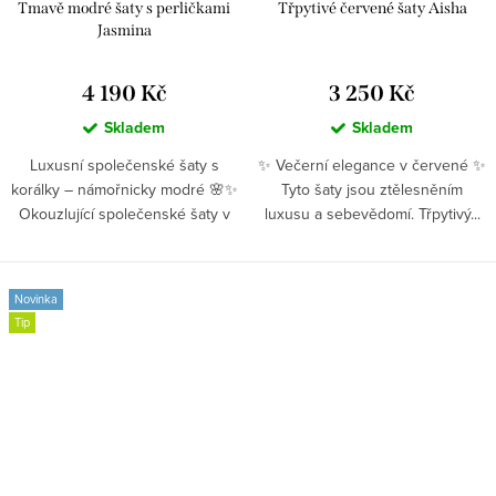
Tmavě modré šaty s perličkami
Třpytivé červené šaty Aisha
Jasmina
4 190 Kč
3 250 Kč
Skladem
Skladem
Luxusní společenské šaty s
✨ Večerní elegance v červené ✨
korálky – námořnicky modré 🌸✨
Tyto šaty jsou ztělesněním
Okouzlující společenské šaty v
luxusu a sebevědomí. Třpytivý...
tmavě...
Novinka
Tip