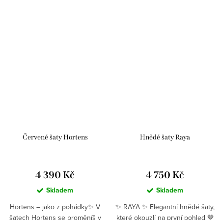
Červené šaty Hortens
Hnědé šaty Raya
4 390 Kč
4 750 Kč
Skladem
Skladem
Hortens – jako z pohádky✨ V
✨ RAYA ✨ Elegantní hnědé šaty,
šatech Hortens se proměníš v
které okouzlí na první pohled 🤎