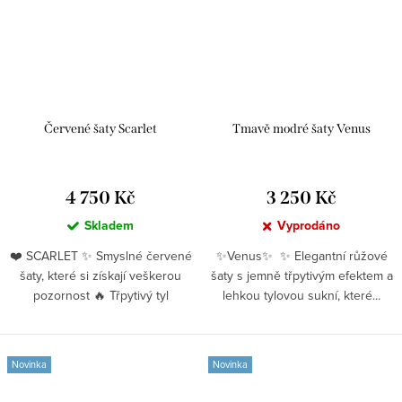
Červené šaty Scarlet
Tmavě modré šaty Venus
4 750 Kč
3 250 Kč
Skladem
Vyprodáno
❤️ SCARLET ✨ Smyslné červené
✨Venus✨ ✨ Elegantní růžové
šaty, které si získají veškerou
šaty s jemně třpytivým efektem a
pozornost 🔥 Třpytivý tyl
lehkou tylovou sukní, které...
dodává...
Novinka
Novinka