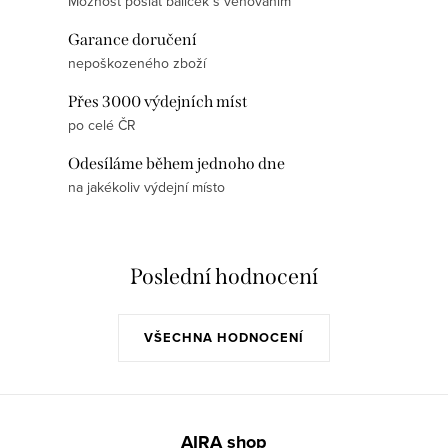
Možnost poslat balíček s věnováním
c
á
í
n
Garance doručení
p
k
nepoškozeného zboží
r
o
Přes 3000 výdejních míst
v
v
po celé ČR
k
á
y
Odesíláme během jednoho dne
n
v
na jakékoliv výdejní místo
í
ý
p
i
Poslední hodnocení
s
u
VŠECHNA HODNOCENÍ
Z
á
AIRA shop