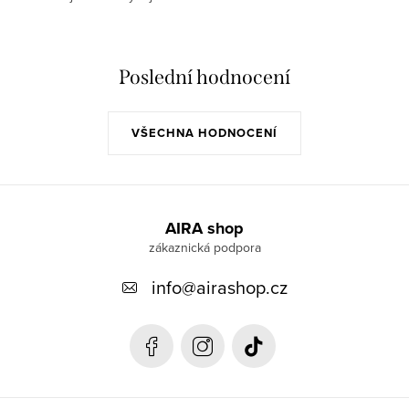
Poslední hodnocení
VŠECHNA HODNOCENÍ
Z
á
AIRA shop
p
info
@
airashop.cz
a
t
í