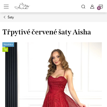
Přejít
N
na
obsah
Šaty
K
Třpytivé červené šaty Aisha
Novinka
Tip