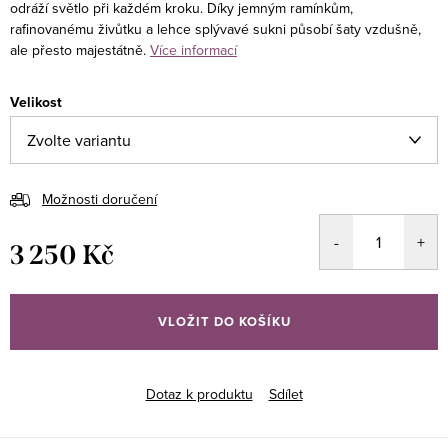
odráží světlo při každém kroku. Díky jemným ramínkům,
rafinovanému živůtku a lehce splývavé sukni působí šaty vzdušně,
ale přesto majestátně.
Více informací
Velikost
Možnosti doručení
3 250 Kč
Měrná
cena:
VLOŽIT DO KOŠÍKU
Dotaz k produktu
Sdílet