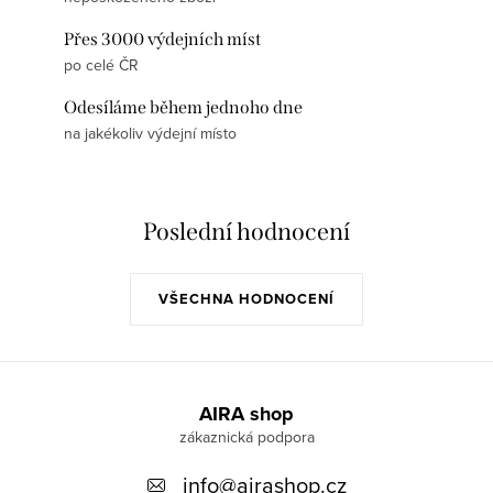
Přes 3000 výdejních míst
po celé ČR
Odesíláme během jednoho dne
na jakékoliv výdejní místo
Poslední hodnocení
VŠECHNA HODNOCENÍ
Z
á
AIRA shop
p
info
@
airashop.cz
a