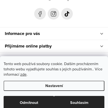
t
í
Informace pro vás
Přijímáme online platby
Instagram
Tento web používá soubory cookie. Dalším procházením
tohoto webu vyjadřujete souhlas s jejich používáním.. Více
Nenašla jsi svůj vysněný kousek ve správné velikosti? Napiš
informací
zde
.
nám, rádi pomůžeme!
Nastavení
Copyright 2026
AIRA shop
. Všechna práva vyhrazena.
Odmítnout
Souhlasím
Vytvořil Shoptet