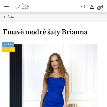
Přejít
N
na
obsah
Šaty
K
Tmavě modré šaty Brianna
Novinka
Výprodej