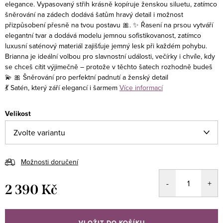
elegance. Vypasovaný střih krásně kopíruje ženskou siluetu, zatímco
šněrování na zádech dodává šatům hravý detail i možnost
přizpůsobení přesně na tvou postavu 🎀.
✨ Řasení na prsou vytváří
elegantní tvar a dodává modelu jemnou sofistikovanost, zatímco
luxusní saténový materiál zajišťuje jemný lesk při každém pohybu.
Brianna je ideální volbou pro slavnostní události, večírky i chvíle, kdy
se chceš cítit výjimečně – protože v těchto šatech rozhodně budeš
💫
🎀 Šněrování pro perfektní padnutí a ženský detail
💃 Satén, který září elegancí i šarmem
Více informací
Velikost
Možnosti doručení
2 390 Kč
Měrná
cena:
VLOŽIT DO KOŠÍKU