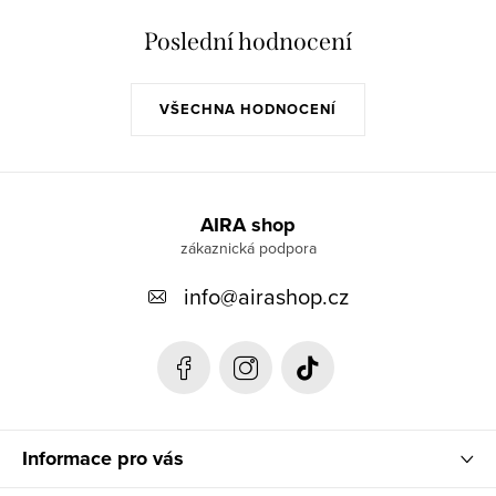
Poslední hodnocení
VŠECHNA HODNOCENÍ
Z
á
AIRA shop
p
info
@
airashop.cz
a
t
í
Informace pro vás