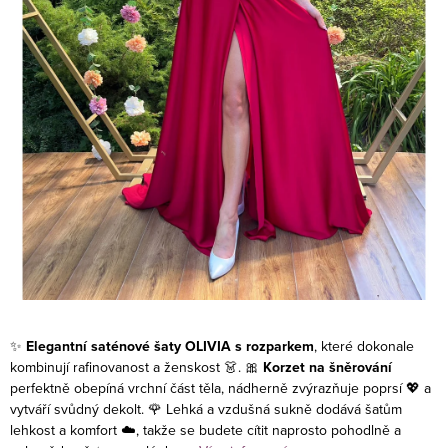
✨
Elegantní saténové šaty OLIVIA s rozparkem
, které dokonale
kombinují rafinovanost a ženskost 👗.
🎀
Korzet na šněrování
perfektně obepíná vrchní část těla, nádherně zvýrazňuje poprsí 💖 a
vytváří svůdný dekolt. 🌹 Lehká a vzdušná sukně dodává šatům
lehkost a komfort ☁️, takže se budete cítit naprosto pohodlně a