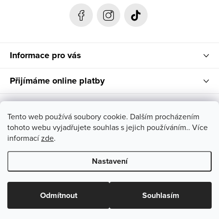
t
í
Informace pro vás
Přijímáme online platby
Instagram
Tento web používá soubory cookie. Dalším procházením
tohoto webu vyjadřujete souhlas s jejich používáním.. Více
Nenašla jsi svůj vysněný kousek ve správné velikosti? Napiš
informací
zde
.
nám, rádi pomůžeme!
Nastavení
Copyright 2026
AIRA shop
. Všechna práva vyhrazena.
Odmítnout
Souhlasím
Vytvořil Shoptet