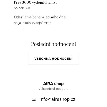
Přes 3000 výdejních míst
po celé ČR
Odesíláme během jednoho dne
na jakékoliv výdejní místo
Poslední hodnocení
VŠECHNA HODNOCENÍ
Z
á
AIRA shop
p
info
@
airashop.cz
a