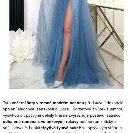
Tyto
večerní šaty v temně modrém odstínu
představují dokonalé
spojení elegance, ženskosti a luxusu. Korzetový živůtek s jemnou
výšivkou a třpytivými detaily krásně zvýrazňuje postavu, zatímco
odhalená ramena s volánkovými rukávy
působí romanticky a
sofistikovaně.
Lehká
třpytivá tylová sukně
se splývavým střihem