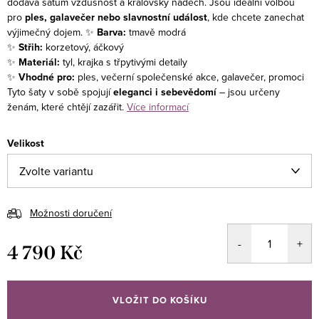
dodává šatům vzdušnost a královský nádech. Jsou ideální volbou
pro
ples, galavečer nebo slavnostní událost
, kde chcete zanechat
výjimečný dojem.
✨
Barva:
tmavě modrá
✨
Střih:
korzetový, áčkový
✨
Materiál:
tyl, krajka s třpytivými detaily
✨
Vhodné pro:
ples, večerní společenské akce, galavečer, promoci
Tyto šaty v sobě spojují
eleganci i sebevědomí
– jsou určeny
ženám, které chtějí zazářit.
Více informací
Velikost
Možnosti doručení
4 790 Kč
Měrná
cena:
VLOŽIT DO KOŠÍKU