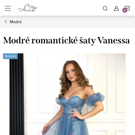
Přejít
N
na
obsah
Modrá
K
Modré romantické šaty Vanessa
Novinka